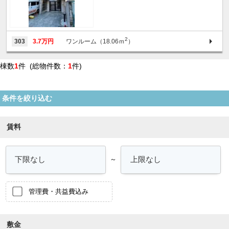
2
303
3.7万円
ワンルーム（18.06ｍ
）
棟数
1
件 (総物件数：
1
件)
条件を絞り込む
賃料
～
管理費・共益費込み
敷金