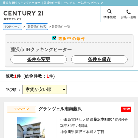
藤沢市 IHクッキングヒーター ｜賃貸物件一覧｜ センチュリー21富士ハウジング
物件検索
お店へ連絡
TOPページ
賃貸物件検索
賃貸物件一覧
選択中の条件
藤沢市 IHクッキングヒーター
条件を変更
条件を保存
棟数
1
件 (総物件数：
1
件)
並び順 ：
グランヴェル湘南藤沢
マンション
NEW
小田急電鉄江ノ島線
藤沢本町駅
/ 徒歩4分
築年35年 / 4階建
神奈川県藤沢市本町３丁目