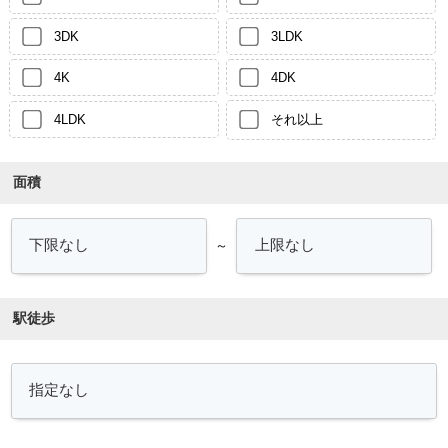
3DK
3LDK
4K
4DK
4LDK
それ以上
面積
～
駅徒歩