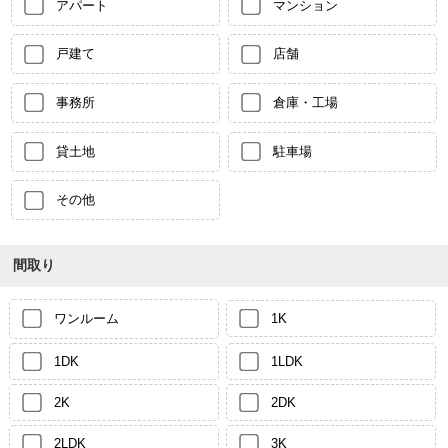
アパート
マンション
戸建て
店舗
事務所
倉庫・工場
貸土地
駐車場
その他
間取り
ワンルーム
1K
1DK
1LDK
2K
2DK
2LDK
3K