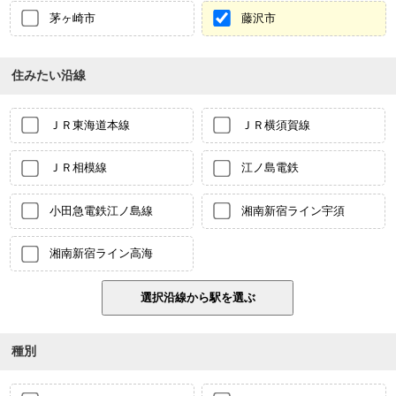
茅ヶ崎市
藤沢市
住みたい沿線
ＪＲ東海道本線
ＪＲ横須賀線
ＪＲ相模線
江ノ島電鉄
小田急電鉄江ノ島線
湘南新宿ライン宇須
湘南新宿ライン高海
種別