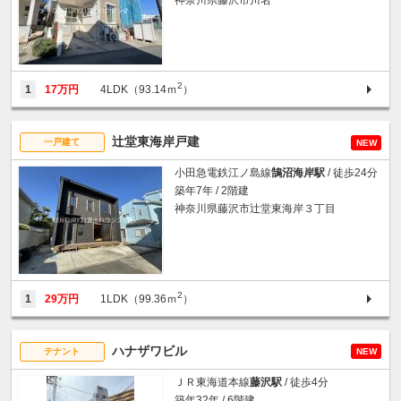
2
1
17万円
4LDK（93.14ｍ
）
辻堂東海岸戸建
一戸建て
NEW
小田急電鉄江ノ島線
鵠沼海岸駅
/ 徒歩24分
築年7年 / 2階建
神奈川県藤沢市辻堂東海岸３丁目
2
1
29万円
1LDK（99.36ｍ
）
ハナザワビル
テナント
NEW
ＪＲ東海道本線
藤沢駅
/ 徒歩4分
築年32年 / 6階建