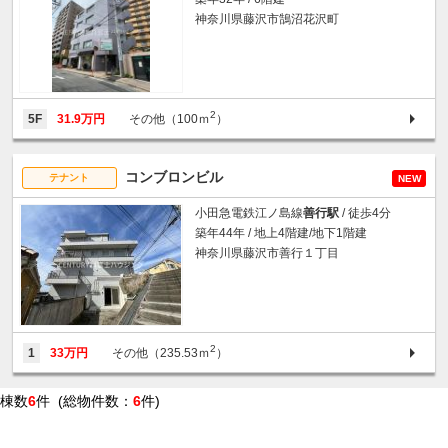
神奈川県藤沢市鵠沼花沢町
2
5F
31.9万円
その他（100ｍ
）
コンブロンビル
テナント
NEW
小田急電鉄江ノ島線
善行駅
/ 徒歩4分
築年44年 / 地上4階建/地下1階建
神奈川県藤沢市善行１丁目
2
1
33万円
その他（235.53ｍ
）
棟数
6
件 (総物件数：
6
件)