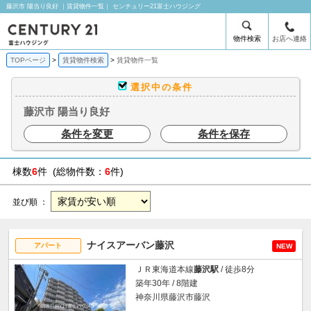
藤沢市 陽当り良好 ｜賃貸物件一覧｜ センチュリー21富士ハウジング
物件検索
お店へ連絡
TOPページ
賃貸物件検索
賃貸物件一覧
選択中の条件
藤沢市 陽当り良好
条件を変更
条件を保存
棟数
6
件 (総物件数：
6
件)
並び順 ：
ナイスアーバン藤沢
アパート
NEW
ＪＲ東海道本線
藤沢駅
/ 徒歩8分
築年30年 / 8階建
神奈川県藤沢市藤沢