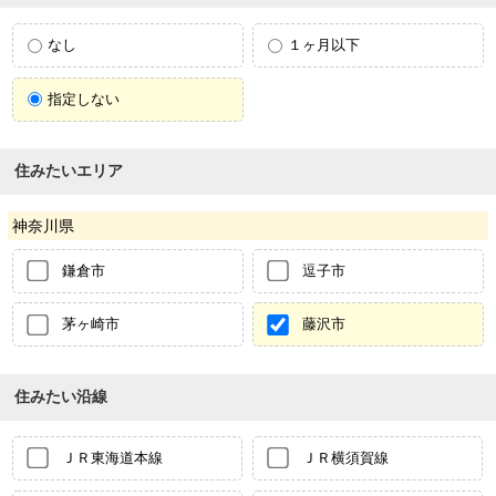
なし
１ヶ月以下
指定しない
住みたいエリア
神奈川県
鎌倉市
逗子市
茅ヶ崎市
藤沢市
住みたい沿線
ＪＲ東海道本線
ＪＲ横須賀線