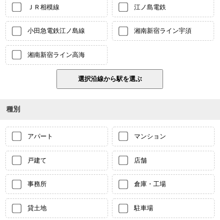
ＪＲ相模線
江ノ島電鉄
小田急電鉄江ノ島線
湘南新宿ライン宇須
湘南新宿ライン高海
種別
アパート
マンション
戸建て
店舗
事務所
倉庫・工場
貸土地
駐車場