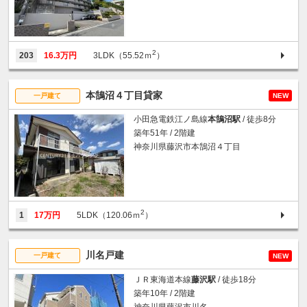
2
203
16.3万円
3LDK（55.52ｍ
）
本鵠沼４丁目貸家
一戸建て
NEW
小田急電鉄江ノ島線
本鵠沼駅
/ 徒歩8分
築年51年 / 2階建
神奈川県藤沢市本鵠沼４丁目
2
1
17万円
5LDK（120.06ｍ
）
川名戸建
一戸建て
NEW
ＪＲ東海道本線
藤沢駅
/ 徒歩18分
築年10年 / 2階建
神奈川県藤沢市川名