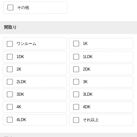
その他
間取り
ワンルーム
1K
1DK
1LDK
2K
2DK
2LDK
3K
3DK
3LDK
4K
4DK
4LDK
それ以上