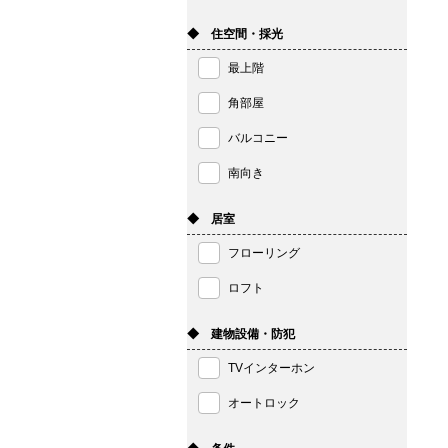
◆ 住空間・採光
最上階
角部屋
バルコニー
南向き
◆ 居室
フローリング
ロフト
◆ 建物設備・防犯
TVインターホン
オートロック