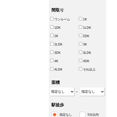
間取り
ワンルーム
1K
1DK
1LDK
2K
2DK
2LDK
3K
3DK
3LDK
4K
4DK
4LDK
それ以上
面積
～
駅徒歩
指定なし
5分以内