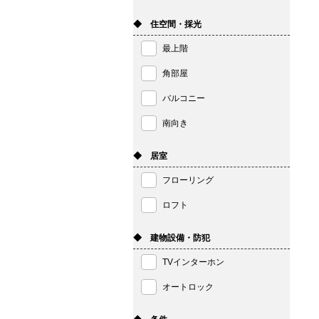
◆ 住空間・採光
最上階
角部屋
バルコニー
南向き
◆ 居室
フローリング
ロフト
◆ 建物設備・防犯
TVインターホン
オートロック