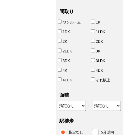
間取り
ワンルーム
1K
1DK
1LDK
2K
2DK
2LDK
3K
3DK
3LDK
4K
4DK
4LDK
それ以上
面積
～
駅徒歩
指定なし
5分以内