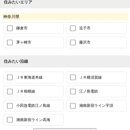
住みたいエリア
神奈川県
鎌倉市
逗子市
茅ヶ崎市
藤沢市
住みたい沿線
ＪＲ東海道本線
ＪＲ横須賀線
ＪＲ相模線
江ノ島電鉄
小田急電鉄江ノ島線
湘南新宿ライン宇須
湘南新宿ライン高海