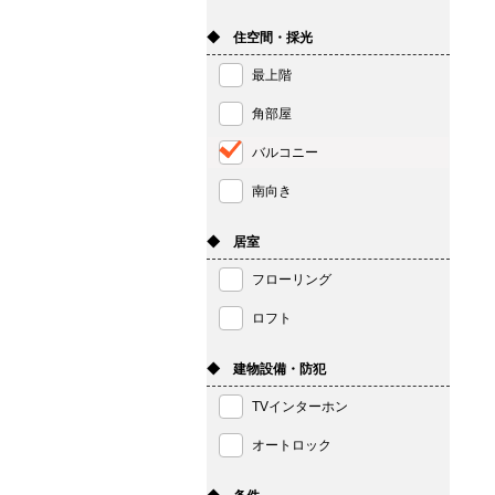
◆ 住空間・採光
最上階
角部屋
バルコニー
南向き
◆ 居室
フローリング
ロフト
◆ 建物設備・防犯
TVインターホン
オートロック