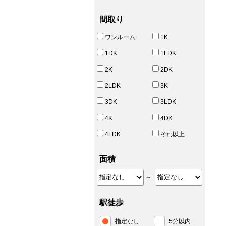
間取り
ワンルーム
1K
1DK
1LDK
2K
2DK
2LDK
3K
3DK
3LDK
4K
4DK
4LDK
それ以上
面積
～
駅徒歩
指定なし
5分以内