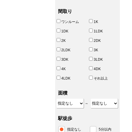
間取り
ワンルーム
1K
1DK
1LDK
2K
2DK
2LDK
3K
3DK
3LDK
4K
4DK
4LDK
それ以上
面積
～
駅徒歩
指定なし
5分以内