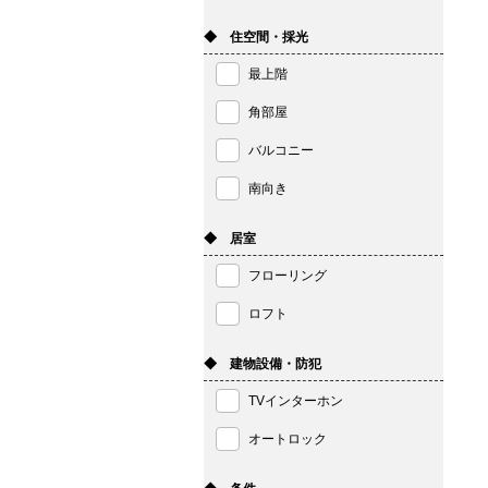
◆ 住空間・採光
最上階
角部屋
バルコニー
南向き
◆ 居室
フローリング
ロフト
◆ 建物設備・防犯
TVインターホン
オートロック