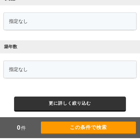
築年数
更に詳しく絞り込む
0
件