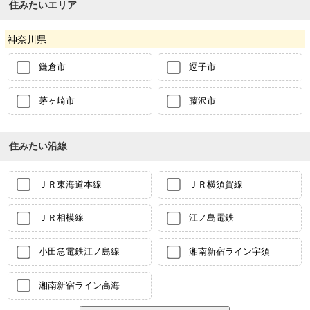
住みたいエリア
神奈川県
鎌倉市
逗子市
茅ヶ崎市
藤沢市
住みたい沿線
ＪＲ東海道本線
ＪＲ横須賀線
ＪＲ相模線
江ノ島電鉄
小田急電鉄江ノ島線
湘南新宿ライン宇須
湘南新宿ライン高海