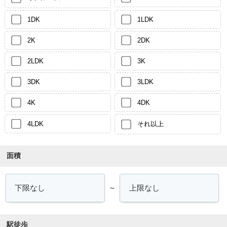
1DK
1LDK
2K
2DK
2LDK
3K
3DK
3LDK
4K
4DK
4LDK
それ以上
面積
～
駅徒歩