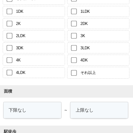
1DK
1LDK
2K
2DK
2LDK
3K
3DK
3LDK
4K
4DK
4LDK
それ以上
面積
～
駅徒歩