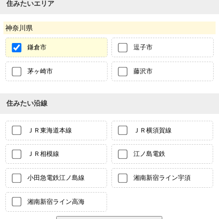
住みたいエリア
神奈川県
鎌倉市
逗子市
茅ヶ崎市
藤沢市
住みたい沿線
ＪＲ東海道本線
ＪＲ横須賀線
ＪＲ相模線
江ノ島電鉄
小田急電鉄江ノ島線
湘南新宿ライン宇須
湘南新宿ライン高海