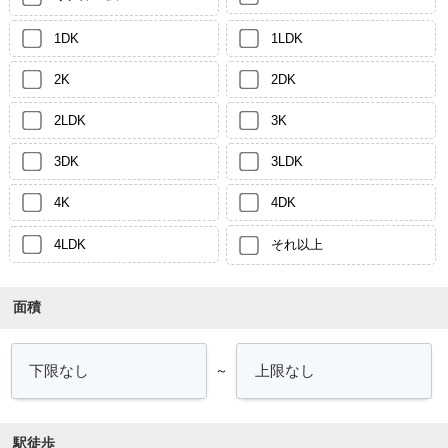
1DK
1LDK
2K
2DK
2LDK
3K
3DK
3LDK
4K
4DK
4LDK
それ以上
面積
～
駅徒歩