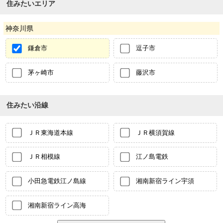
住みたいエリア
神奈川県
鎌倉市
逗子市
茅ヶ崎市
藤沢市
住みたい沿線
ＪＲ東海道本線
ＪＲ横須賀線
ＪＲ相模線
江ノ島電鉄
小田急電鉄江ノ島線
湘南新宿ライン宇須
湘南新宿ライン高海