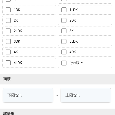
1DK
1LDK
2K
2DK
2LDK
3K
3DK
3LDK
4K
4DK
4LDK
それ以上
面積
～
駅徒歩