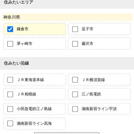
住みたいエリア
神奈川県
鎌倉市
逗子市
茅ヶ崎市
藤沢市
住みたい沿線
ＪＲ東海道本線
ＪＲ横須賀線
ＪＲ相模線
江ノ島電鉄
小田急電鉄江ノ島線
湘南新宿ライン宇須
湘南新宿ライン高海