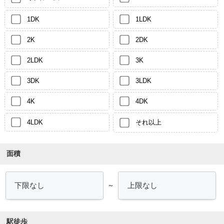
1DK
1LDK
2K
2DK
2LDK
3K
3DK
3LDK
4K
4DK
4LDK
それ以上
面積
～
駅徒歩