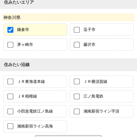
住みたいエリア
神奈川県
鎌倉市
逗子市
茅ヶ崎市
藤沢市
住みたい沿線
ＪＲ東海道本線
ＪＲ横須賀線
ＪＲ相模線
江ノ島電鉄
小田急電鉄江ノ島線
湘南新宿ライン宇須
湘南新宿ライン高海