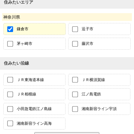
住みたいエリア
神奈川県
鎌倉市
逗子市
茅ヶ崎市
藤沢市
住みたい沿線
ＪＲ東海道本線
ＪＲ横須賀線
ＪＲ相模線
江ノ島電鉄
小田急電鉄江ノ島線
湘南新宿ライン宇須
湘南新宿ライン高海