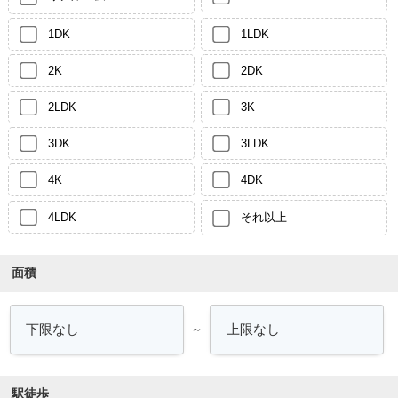
1DK
1LDK
2K
2DK
2LDK
3K
3DK
3LDK
4K
4DK
4LDK
それ以上
面積
～
駅徒歩