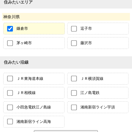
住みたいエリア
神奈川県
鎌倉市
逗子市
茅ヶ崎市
藤沢市
住みたい沿線
ＪＲ東海道本線
ＪＲ横須賀線
ＪＲ相模線
江ノ島電鉄
小田急電鉄江ノ島線
湘南新宿ライン宇須
湘南新宿ライン高海