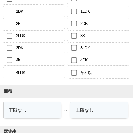
1DK
1LDK
2K
2DK
2LDK
3K
3DK
3LDK
4K
4DK
4LDK
それ以上
面積
～
駅徒歩