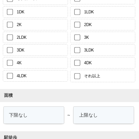
1DK
1LDK
2K
2DK
2LDK
3K
3DK
3LDK
4K
4DK
4LDK
それ以上
面積
～
駅徒歩