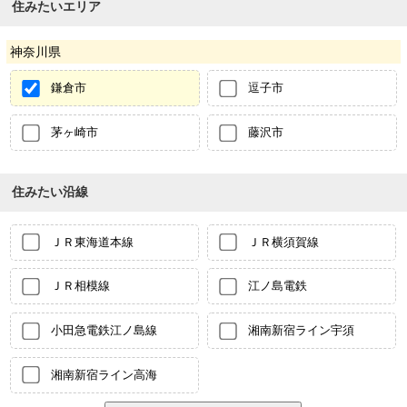
住みたいエリア
神奈川県
鎌倉市
逗子市
茅ヶ崎市
藤沢市
住みたい沿線
ＪＲ東海道本線
ＪＲ横須賀線
ＪＲ相模線
江ノ島電鉄
小田急電鉄江ノ島線
湘南新宿ライン宇須
湘南新宿ライン高海