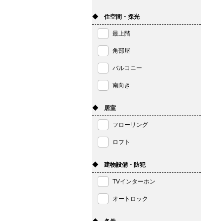
◆ 住空間・採光
最上階
角部屋
バルコニー
南向き
◆ 居室
フローリング
ロフト
◆ 建物設備・防犯
TVインターホン
オートロック