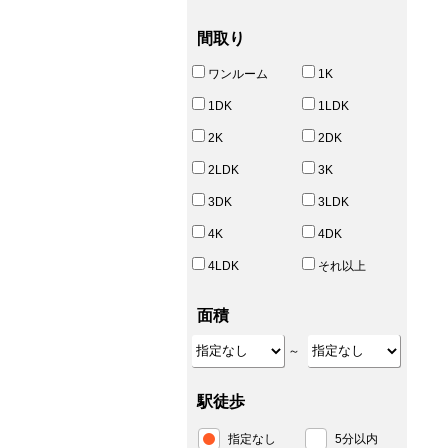
間取り
ワンルーム
1K
1DK
1LDK
2K
2DK
2LDK
3K
3DK
3LDK
4K
4DK
4LDK
それ以上
面積
～
駅徒歩
指定なし
5分以内