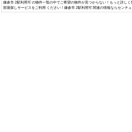
鎌倉市 2駅利用可 の物件一覧の中でご希望の物件が見つからない！もっと詳し
部屋探しサービスをご利用 ください！鎌倉市 2駅利用可 関連の情報ならセンチ