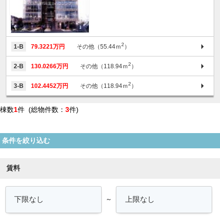
2
1-B
79.3221万円
その他（55.44ｍ
）
2
2-B
130.0266万円
その他（118.94ｍ
）
2
3-B
102.4452万円
その他（118.94ｍ
）
棟数
1
件 (総物件数：
3
件)
条件を絞り込む
賃料
～