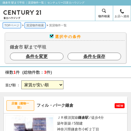
鎌倉市 駅まで平坦 ｜賃貸物件一覧｜ センチュリー21富士ハウジング
物件検索
お店へ連絡
TOPページ
賃貸物件検索
賃貸物件一覧
選択中の条件
鎌倉市 駅まで平坦
条件を変更
条件を保存
棟数
1
件 (総物件数：
3
件)
並び順 ：
店舗（建物一
フィル・パーク鎌倉
NEW
部）
ＪＲ横須賀線
鎌倉駅
/ 徒歩4分
築年新築 / 5階建
神奈川県鎌倉市小町２丁目