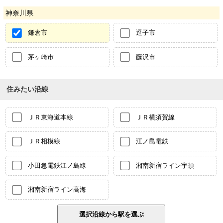
神奈川県
鎌倉市
逗子市
茅ヶ崎市
藤沢市
住みたい沿線
ＪＲ東海道本線
ＪＲ横須賀線
ＪＲ相模線
江ノ島電鉄
小田急電鉄江ノ島線
湘南新宿ライン宇須
湘南新宿ライン高海