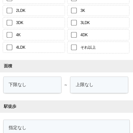
2LDK
3K
3DK
3LDK
4K
4DK
4LDK
それ以上
面積
～
駅徒歩