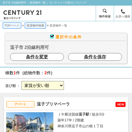
逗子市 2沿線利用可 ｜賃貸物件一覧｜ センチュリー21富士ハウジング
物件検索
お店へ連絡
TOPページ
賃貸物件検索
賃貸物件一覧
選択中の条件
逗子市 2沿線利用可
条件を変更
条件を保存
棟数
1
件 (総物件数：
2
件)
並び順 ：
逗子プリマベーラ
アパート
NEW
ＪＲ横須賀線
逗子駅
/ 徒歩3分
築年17年 / 2階建
神奈川県逗子市山の根１丁目