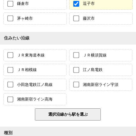
鎌倉市
逗子市
茅ヶ崎市
藤沢市
住みたい沿線
ＪＲ東海道本線
ＪＲ横須賀線
ＪＲ相模線
江ノ島電鉄
小田急電鉄江ノ島線
湘南新宿ライン宇須
湘南新宿ライン高海
種別