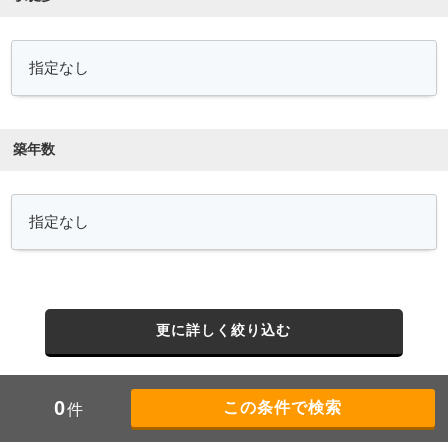
築年数
更に詳しく絞り込む
0
件