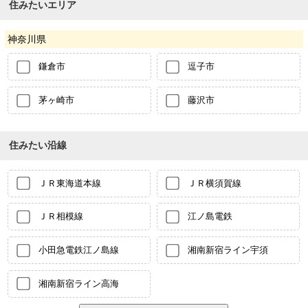
住みたいエリア
神奈川県
鎌倉市
逗子市
茅ヶ崎市
藤沢市
住みたい沿線
ＪＲ東海道本線
ＪＲ横須賀線
ＪＲ相模線
江ノ島電鉄
小田急電鉄江ノ島線
湘南新宿ライン宇須
湘南新宿ライン高海