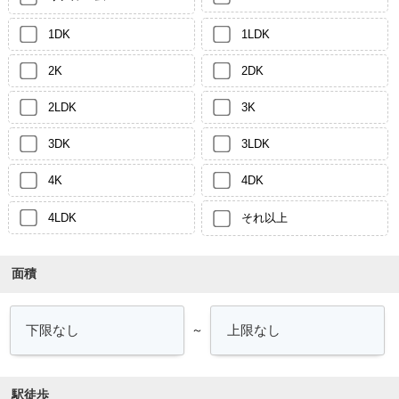
1DK
1LDK
2K
2DK
2LDK
3K
3DK
3LDK
4K
4DK
4LDK
それ以上
面積
～
駅徒歩