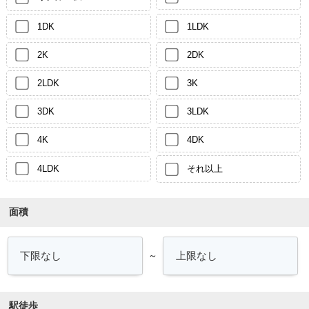
1DK
1LDK
2K
2DK
2LDK
3K
3DK
3LDK
4K
4DK
4LDK
それ以上
面積
～
駅徒歩