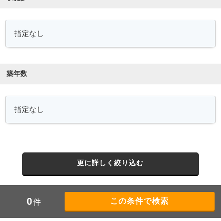
築年数
更に詳しく絞り込む
0
件