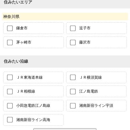
住みたいエリア
神奈川県
鎌倉市
逗子市
茅ヶ崎市
藤沢市
住みたい沿線
ＪＲ東海道本線
ＪＲ横須賀線
ＪＲ相模線
江ノ島電鉄
小田急電鉄江ノ島線
湘南新宿ライン宇須
湘南新宿ライン高海