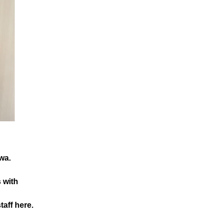
wa.
 with
taff here.