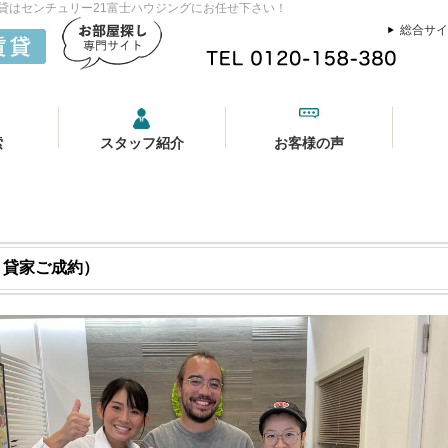
賃貸はセンチュリー21富士ハウジングにお任せ下さい！
総合サイ
索
スタッフ紹介
お客様の声
N様 貸家ご成約）