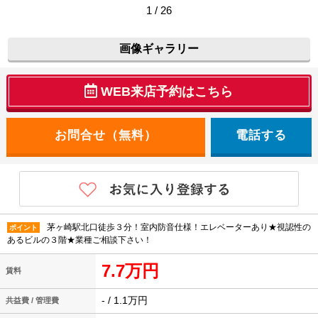
1 / 26
画像ギャラリー
WEB来店予約はこちら
電話する
茅ヶ崎駅北口徒歩３分！室内防音仕様！エレベーターあり★視認性の
ポイント
あるビルの３階★業種ご相談下さい！
7.7万円
賃料
- / 1.1万円
共益費 / 管理費