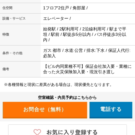
1フロア2住戸 / 角部屋 /
住空間
エレベーター /
設備・サービス
始発駅 / 2駅利用可 / 2沿線利用可 / 駅まで平
坦 / 駅前 / 駅徒歩5分以内 / バス停徒歩3分以
特徴
内 /
ガス:都市 / 水道:公営 / 排水:下水 / 保証人代行:
条件・その他
必加入
【ビル内同業種不可】保証会社加入要・業種に
備考
合った火災保険加入要・現況引き渡し
※各種情報と現状に差異がある場合は、現状優先となります。
空室確認・内見予約はこちらから
電話する