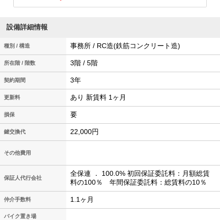
設備詳細情報
事務所 / RC造(鉄筋コンクリート造)
種別 / 構造
3階 / 5階
所在階 / 階数
3年
契約期間
あり 新賃料 1ヶ月
更新料
要
損保
22,000円
鍵交換代
その他費用
全保連 ． 100.0% 初回保証委託料：月額総賃
保証人代行会社
料の100％ 年間保証委託料：総賃料の10％
1.1ヶ月
仲介手数料
バイク置き場