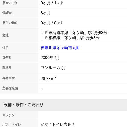
0ヶ月 / 1ヶ月
敷金 / 礼金
3ヶ月
保証金
0ヶ月 / 0ヶ月
敷引 / 償却
ＪＲ東海道本線「茅ケ崎」駅 徒歩3分
交通
ＪＲ相模線「茅ケ崎」駅 徒歩3分
神奈川県茅ヶ崎市元町
住所
2000年2月
築年月
ワンルーム (-)
間取り
2
26.78ｍ
専有面積
-
主要採光面
設備・条件・こだわり
キッチン
給湯 / トイレ専用 /
バス・トイレ