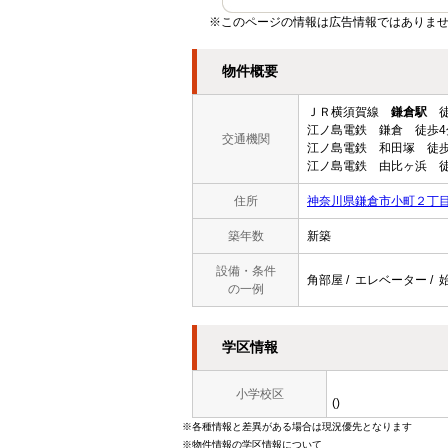
※このページの情報は広告情報ではありませ
物件概要
ＪＲ横須賀線
鎌倉駅
徒
江ノ島電鉄 鎌倉 徒歩4
交通機関
江ノ島電鉄 和田塚 徒歩
江ノ島電鉄 由比ヶ浜 徒
住所
神奈川県鎌倉市小町２丁
築年数
新築
設備・条件
角部屋 / エレベーター / 始
の一例
学区情報
小学校区
()
※各種情報と差異がある場合は現況優先となります
※物件情報の学区情報について