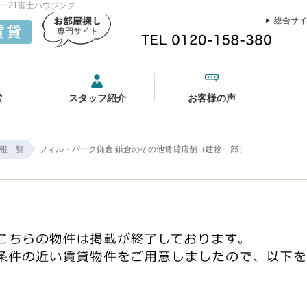
ー21富士ハウジング
総合サイ
索
スタッフ紹介
お客様の声
報一覧
フィル・パーク鎌倉 鎌倉のその他賃貸店舗（建物一部）