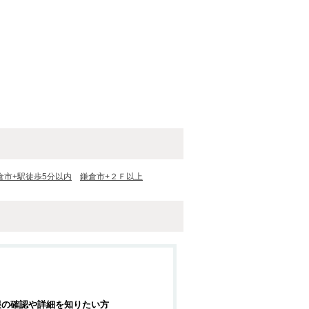
倉市+駅徒歩5分以内
鎌倉市+２Ｆ以上
報の確認や詳細を知りたい方