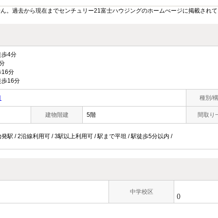
ん。過去から現在までセンチュリー21富士ハウジングのホームぺージに掲載され
歩4分
分
16分
歩16分
目
種別/
建物階建
5階
間取り
発駅 / 2沿線利用可 / 3駅以上利用可 / 駅まで平坦 / 駅徒歩5分以内 /
中学校区
()