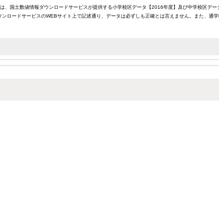
報は、国土数値情報ダウンロードサービスが提供する小学校区データ【2016年度】及び中学校区デー
ンロードサービスのWEBサイト上で記述通り、データは必ずしも正確とは言えません。また、通学