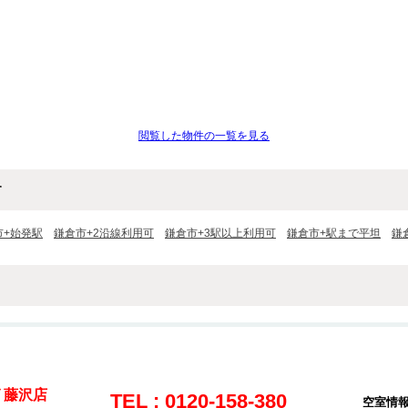
閲覧した物件の一覧を見る
す
市+始発駅
鎌倉市+2沿線利用可
鎌倉市+3駅以上利用可
鎌倉市+駅まで平坦
鎌
 藤沢店
TEL : 0120-158-380
空室情