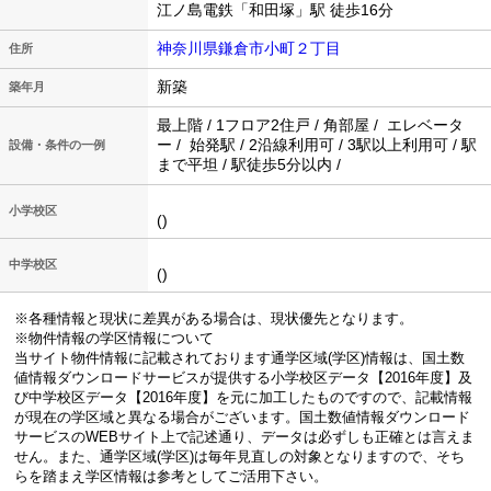
江ノ島電鉄「和田塚」駅 徒歩16分
神奈川県鎌倉市小町２丁目
住所
新築
築年月
最上階 / 1フロア2住戸 / 角部屋 / エレベータ
ー / 始発駅 / 2沿線利用可 / 3駅以上利用可 / 駅
設備・条件の一例
まで平坦 / 駅徒歩5分以内 /
小学校区
()
中学校区
()
※各種情報と現状に差異がある場合は、現状優先となります。
※物件情報の学区情報について
当サイト物件情報に記載されております通学区域(学区)情報は、国土数
値情報ダウンロードサービスが提供する小学校区データ【2016年度】及
び中学校区データ【2016年度】を元に加工したものですので、記載情報
が現在の学区域と異なる場合がございます。国土数値情報ダウンロード
サービスのWEBサイト上で記述通り、データは必ずしも正確とは言えま
せん。また、通学区域(学区)は毎年見直しの対象となりますので、そち
らを踏まえ学区情報は参考としてご活用下さい。