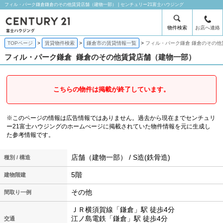
フィル・パーク鎌倉鎌倉のその他賃貸店舗（建物一部） | センチュリー21富士ハウジング
物件検索
お店へ連絡
TOPページ
賃貸物件検索
鎌倉市の賃貸情報一覧
フィル・パーク鎌倉 鎌倉のその他
フィル・パーク鎌倉
鎌倉のその他賃貸店舗（建物一部）
こちらの物件は掲載が終了しています。
※このページの情報は広告情報ではありません。過去から現在までセンチュリ
ー21富士ハウジングのホームぺージに掲載されていた物件情報を元に生成し
た参考情報です。
店舗（建物一部） / S造(鉄骨造)
種別 / 構造
5階
建物階建
その他
間取り一例
ＪＲ横須賀線「鎌倉」駅 徒歩4分
江ノ島電鉄「鎌倉」駅 徒歩4分
交通