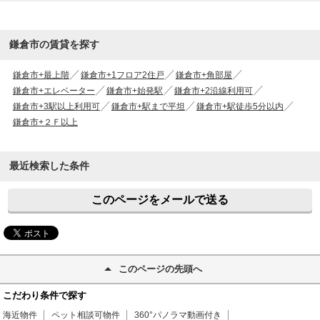
鎌倉市の賃貸を探す
鎌倉市+最上階
鎌倉市+1フロア2住戸
鎌倉市+角部屋
鎌倉市+エレベーター
鎌倉市+始発駅
鎌倉市+2沿線利用可
鎌倉市+3駅以上利用可
鎌倉市+駅まで平坦
鎌倉市+駅徒歩5分以内
鎌倉市+２Ｆ以上
最近検索した条件
このページをメールで送る
このページの先頭へ
こだわり条件で探す
海近物件
ペット相談可物件
360°パノラマ動画付き