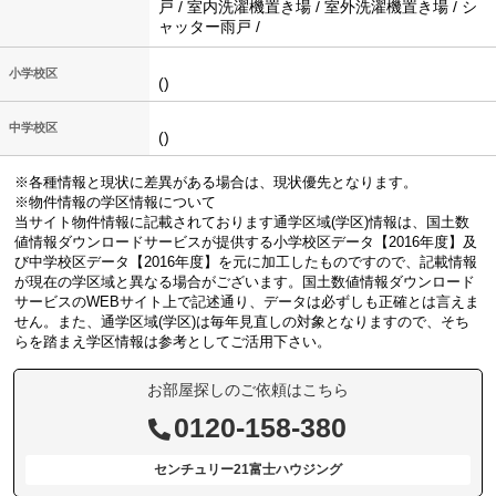
戸 / 室内洗濯機置き場 / 室外洗濯機置き場 / シ
ャッター雨戸 /
小学校区
()
中学校区
()
※各種情報と現状に差異がある場合は、現状優先となります。
※物件情報の学区情報について
当サイト物件情報に記載されております通学区域(学区)情報は、国土数
値情報ダウンロードサービスが提供する小学校区データ【2016年度】及
び中学校区データ【2016年度】を元に加工したものですので、記載情報
が現在の学区域と異なる場合がございます。国土数値情報ダウンロード
サービスのWEBサイト上で記述通り、データは必ずしも正確とは言えま
せん。また、通学区域(学区)は毎年見直しの対象となりますので、そち
らを踏まえ学区情報は参考としてご活用下さい。
お部屋探しのご依頼はこちら
0120-158-380
センチュリー21富士ハウジング