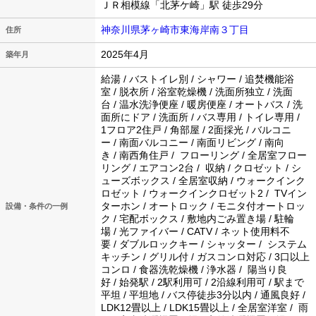
ＪＲ相模線「北茅ケ崎」駅 徒歩29分
神奈川県茅ヶ崎市東海岸南３丁目
住所
2025年4月
築年月
給湯 / バストイレ別 / シャワー / 追焚機能浴
室 / 脱衣所 / 浴室乾燥機 / 洗面所独立 / 洗面
台 / 温水洗浄便座 / 暖房便座 / オートバス / 洗
面所にドア / 洗面所 / バス専用 / トイレ専用 /
1フロア2住戸 / 角部屋 / 2面採光 / バルコニ
ー / 南面バルコニー / 南面リビング / 南向
き / 南西角住戸 / フローリング / 全居室フロー
リング / エアコン2台 / 収納 / クロゼット / シ
ューズボックス / 全居室収納 / ウォークインク
ロゼット / ウォークインクロゼット2 / TVイン
ターホン / オートロック / モニタ付オートロッ
設備・条件の一例
ク / 宅配ボックス / 敷地内ごみ置き場 / 駐輪
場 / 光ファイバー / CATV / ネット使用料不
要 / ダブルロックキー / シャッター / システム
キッチン / グリル付 / ガスコンロ対応 / 3口以上
コンロ / 食器洗乾燥機 / 浄水器 / 陽当り良
好 / 始発駅 / 2駅利用可 / 2沿線利用可 / 駅まで
平坦 / 平坦地 / バス停徒歩3分以内 / 通風良好 /
LDK12畳以上 / LDK15畳以上 / 全居室洋室 / 雨