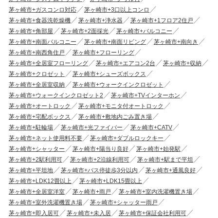
茅ヶ崎市+ガスコンロ対応
茅ヶ崎市+3口以上コンロ
茅ヶ崎市+食器洗乾燥機
茅ヶ崎市+浄水器
茅ヶ崎市+1フロア2住戸
茅ヶ崎市+角部屋
茅ヶ崎市+2面採光
茅ヶ崎市+バルコニー
茅ヶ崎市+南面バルコニー
茅ヶ崎市+南面リビング
茅ヶ崎市+南向き
茅ヶ崎市+南西角住戸
茅ヶ崎市+フローリング
茅ヶ崎市+全居室フローリング
茅ヶ崎市+エアコン2台
茅ヶ崎市+収納
茅ヶ崎市+クロゼット
茅ヶ崎市+シューズボックス
茅ヶ崎市+全居室収納
茅ヶ崎市+ウォークインクロゼット
茅ヶ崎市+ウォークインクロゼット2
茅ヶ崎市+TVインターホン
茅ヶ崎市+オートロック
茅ヶ崎市+モニタ付オートロック
茅ヶ崎市+宅配ボックス
茅ヶ崎市+敷地内ごみ置き場
茅ヶ崎市+駐輪場
茅ヶ崎市+光ファイバー
茅ヶ崎市+CATV
茅ヶ崎市+ネット使用料不要
茅ヶ崎市+ダブルロックキー
茅ヶ崎市+シャッター
茅ヶ崎市+陽当り良好
茅ヶ崎市+始発駅
茅ヶ崎市+2駅利用可
茅ヶ崎市+2沿線利用可
茅ヶ崎市+駅まで平坦
茅ヶ崎市+平坦地
茅ヶ崎市+バス停徒歩3分以内
茅ヶ崎市+通風良好
茅ヶ崎市+LDK12畳以上
茅ヶ崎市+LDK15畳以上
茅ヶ崎市+全居室洋室
茅ヶ崎市+雨戸
茅ヶ崎市+室内洗濯機置き場
茅ヶ崎市+室外洗濯機置き場
茅ヶ崎市+シャッター雨戸
茅ヶ崎市+即入居可
茅ヶ崎市+未入居
茅ヶ崎市+保証会社利用可