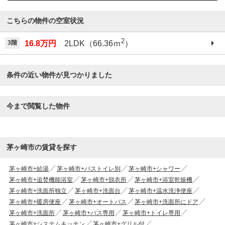
こちらの物件の空室状況
2
3階
16.8万円
2LDK（66.36ｍ
）
条件の近い物件が見つかりました
今まで閲覧した物件
茅ヶ崎市の賃貸を探す
茅ヶ崎市+給湯
茅ヶ崎市+バストイレ別
茅ヶ崎市+シャワー
茅ヶ崎市+追焚機能浴室
茅ヶ崎市+脱衣所
茅ヶ崎市+浴室乾燥機
茅ヶ崎市+洗面所独立
茅ヶ崎市+洗面台
茅ヶ崎市+温水洗浄便座
茅ヶ崎市+暖房便座
茅ヶ崎市+オートバス
茅ヶ崎市+洗面所にドア
茅ヶ崎市+洗面所
茅ヶ崎市+バス専用
茅ヶ崎市+トイレ専用
茅ヶ崎市+システムキッチン
茅ヶ崎市+グリル付