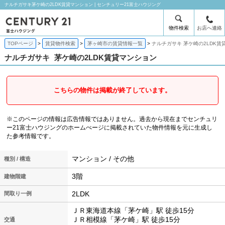
ナルチガサキ茅ケ崎の2LDK賃貸マンション | センチュリー21富士ハウジング
物件検索
お店へ連絡
TOPページ
賃貸物件検索
茅ヶ崎市の賃貸情報一覧
ナルチガサキ 茅ケ崎の2LDK賃
ナルチガサキ
茅ケ崎の2LDK賃貸マンション
こちらの物件は掲載が終了しています。
※このページの情報は広告情報ではありません。過去から現在までセンチュリ
ー21富士ハウジングのホームぺージに掲載されていた物件情報を元に生成し
た参考情報です。
マンション / その他
種別 / 構造
3階
建物階建
2LDK
間取り一例
ＪＲ東海道本線「茅ケ崎」駅 徒歩15分
ＪＲ相模線「茅ケ崎」駅 徒歩15分
交通