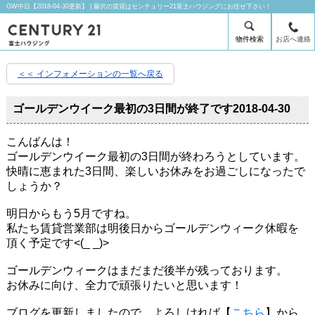
GW中日【2018-04-30更新】 | 藤沢の賃貸はセンチュリー21富士ハウジングにお任せ下さい！
物件検索
お店へ連絡
＜＜ インフォメーションの一覧へ戻る
ゴールデンウイーク最初の3日間が終了です
2018-04-30
こんばんは！
ゴールデンウイーク最初の3日間が終わろうとしています。
快晴に恵まれた3日間、楽しいお休みをお過ごしになったで
しょうか？
明日からもう5月ですね。
私たち賃貸営業部は明後日からゴールデンウィーク休暇を
頂く予定です<(_ _)>
ゴールデンウィークはまだまだ後半が残っております。
お休みに向け、全力で頑張りたいと思います！
ブログを更新しましたので、よろしければ【
こちら
】から