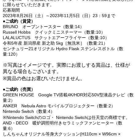
に限らせていただきます。
応募期間
2023年8月26日（土）～2023年11月5日（日）23：59まで
●ご成約（賃貸）
BRUNO オーブントースター（数量:14）
Russell Hobbs クイックミニスチーマー（数量:10）
LALALUCTUS サクットエアーフライヤー（数量:10）
令和5年産 新潟県産 新之助 5kg［無洗米］（数量:21）
センチュリー21オリジナル Hydro Flask ステンレスボトル（数
量:120）
※写真はイメージです。実際にお渡しする賞品は、仕様が
異なる場合もございます。
※賞品の色はお選びいただけません。
●ご成約（売買）
GREEN HOUSE Google TV搭載4K/HDR対応50V型液晶テレビ（数
量:2）
ANKER Nebula Astro モバイルプロジェクター（数量:2）
Nintendo Switch（数量:4）
※Nintendo Switchのロゴ・ Nintendo Switchは任天堂の商標です。
AND・DECO 暖炉調照明付きセラミックファンヒーター（数
量:6）
しんちゃんオリジナル等身大クッション(H110cm × W96cm ×