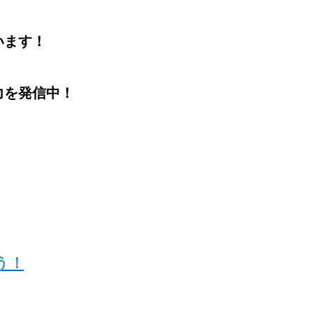
います！
力を発信中！
う！