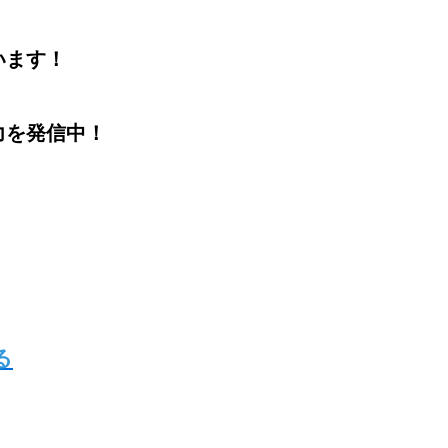
います！
力を発信中！
る