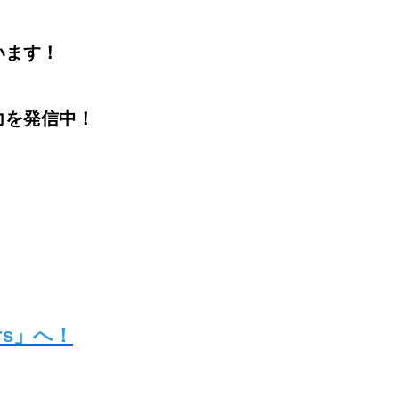
います！
力を発信中！
ers」へ！