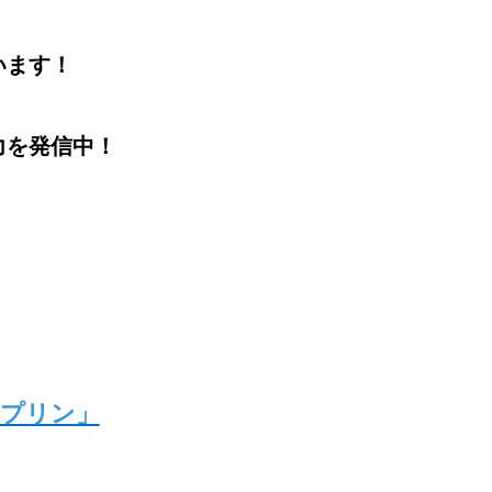
います！
力を発信中！
島プリン」