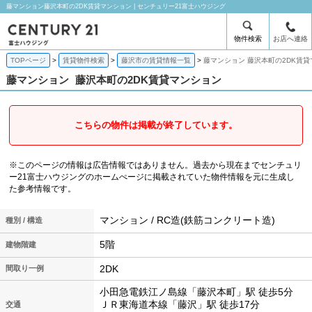
藤マンション藤沢本町の2DK賃貸マンション | センチュリー21富士ハウジング
物件検索
お店へ連絡
TOPページ
賃貸物件検索
藤沢市の賃貸情報一覧
藤マンション 藤沢本町の2DK賃
藤マンション
藤沢本町の2DK賃貸マンション
こちらの物件は掲載が終了しています。
※このページの情報は広告情報ではありません。過去から現在までセンチュリ
ー21富士ハウジングのホームぺージに掲載されていた物件情報を元に生成し
た参考情報です。
マンション / RC造(鉄筋コンクリート造)
種別 / 構造
5階
建物階建
2DK
間取り一例
小田急電鉄江ノ島線「藤沢本町」駅 徒歩5分
ＪＲ東海道本線「藤沢」駅 徒歩17分
交通