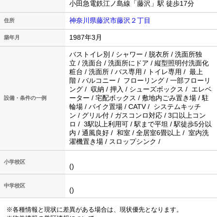
小田急電鉄江ノ島線「藤沢」駅 徒歩17分
神奈川県藤沢市藤沢２丁目
住所
1987年3月
築年月
バストイレ別 / シャワー / 脱衣所 / 洗面所独
立 / 洗面台 / 洗面所にドア / 縦型照明付洗面化
粧台 / 洗面所 / バス専用 / トイレ専用 / 最上
階 / バルコニー / フローリング / 一部フローリ
ング / 収納 / 押入 / シューズボックス / エレベ
ーター / 宅配ボックス / 敷地内ごみ置き場 / 駐
設備・条件の一例
輪場 / バイク置場 / CATV / システムキッチ
ン / グリル付 / ガスコンロ対応 / 3口以上コン
ロ / 3駅以上利用可 / 駅まで平坦 / 駅徒歩5分以
内 / 通風良好 / 和室 / 全居室6畳以上 / 室内洗
濯機置き場 / スロップシンク /
小学校区
()
中学校区
()
※各種情報と現状に差異がある場合は、現状優先となります。