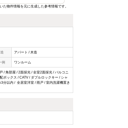
ていた物件情報を元に生成した参考情報です。
構造
アパート / 木造
一例
ワンルーム
 / 角部屋 / 2面採光 / 全室2面採光 / バルコニ
宅配ボックス / CATV / ダブルロックキー / シャ
歩3分以内 / 全居室洋室 / 雨戸 / 室内洗濯機置き