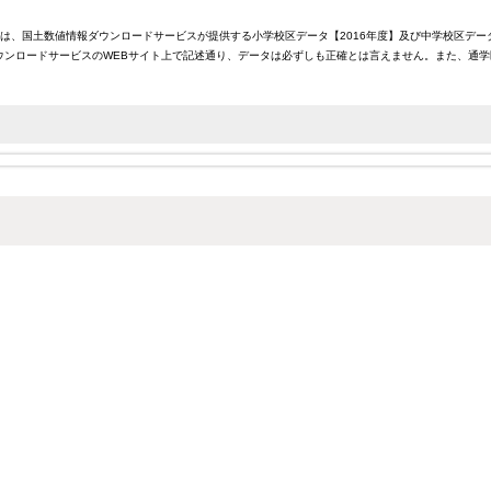
報は、国土数値情報ダウンロードサービスが提供する小学校区データ【2016年度】及び中学校区デー
ンロードサービスのWEBサイト上で記述通り、データは必ずしも正確とは言えません。また、通学