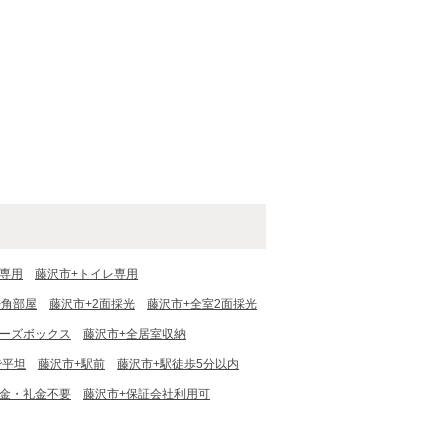
ス専用
藤沢市+トイレ専用
+角部屋
藤沢市+2面採光
藤沢市+全室2面採光
ューズボックス
藤沢市+全居室収納
で平坦
藤沢市+駅前
藤沢市+駅徒歩5分以内
敷金・礼金不要
藤沢市+保証会社利用可