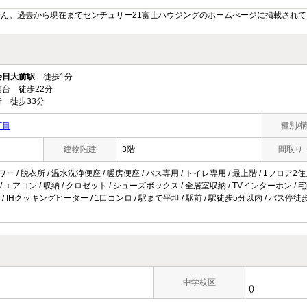
ん。過去から現在までセンチュリー21富士ハウジングのホームぺージに掲載され
会日大前駅
徒歩1分
台 徒歩22分
 徒歩33分
丁目
種別/
建物階建
3階
間取り
ー / 脱衣所 / 温水洗浄便座 / 暖房便座 / バス専用 / トイレ専用 / 最上階 / 1フロア2住戸
 / エアコン / 収納 / クロゼット / シューズボックス / 全居室収納 / TVインターホン / 
/ IHクッキングヒーター / 1口コンロ / 駅まで平坦 / 駅前 / 駅徒歩5分以内 / バス停徒
中学校区
()