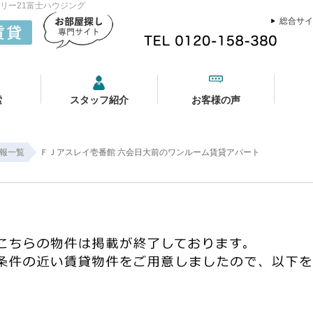
リー21富士ハウジング
総合サイ
索
スタッフ紹介
お客様の声
報一覧
ＦＪアスレイ壱番館 六会日大前のワンルーム賃貸アパート