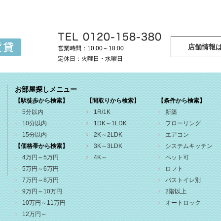
店舗情報
営業時間：10:00～18:00
定休日：火曜日・水曜日
お部屋探しメニュー
【駅徒歩から検索】
【間取りから検索】
【条件から検索】
5分以内
1R/1K
新築
10分以内
1DK～1LDK
フローリング
15分以内
2K～2LDK
エアコン
【価格帯から検索】
3K～3LDK
システムキッチン
4万円～5万円
4K～
ペット可
5万円～6万円
ロフト
7万円～8万円
バストイレ別
9万円～10万円
2階以上
10万円～11万円
オートロック
12万円～