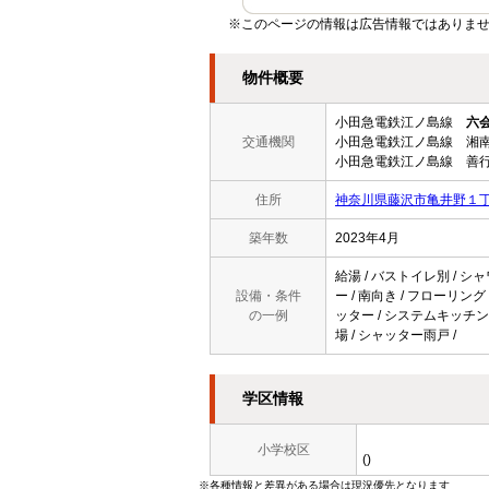
※このページの情報は広告情報ではありませ
物件概要
小田急電鉄江ノ島線
六
交通機関
小田急電鉄江ノ島線 湘南
小田急電鉄江ノ島線 善行
住所
神奈川県藤沢市亀井野１
築年数
2023年4月
給湯 / バストイレ別 / シャワ
設備・条件
ー / 南向き / フローリング
の一例
ッター / システムキッチン 
場 / シャッター雨戸 /
学区情報
小学校区
()
※各種情報と差異がある場合は現況優先となります