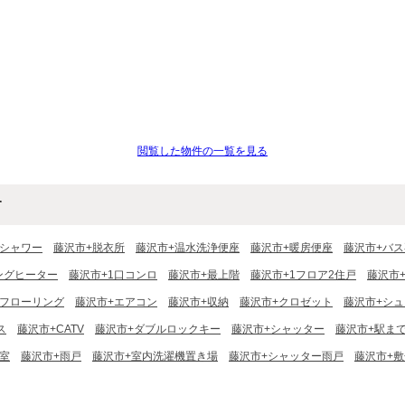
閲覧した物件の一覧を見る
す
+シャワー
藤沢市+脱衣所
藤沢市+温水洗浄便座
藤沢市+暖房便座
藤沢市+バ
ングヒーター
藤沢市+1口コンロ
藤沢市+最上階
藤沢市+1フロア2住戸
藤沢市
+フローリング
藤沢市+エアコン
藤沢市+収納
藤沢市+クロゼット
藤沢市+シ
ス
藤沢市+CATV
藤沢市+ダブルロックキー
藤沢市+シャッター
藤沢市+駅ま
室
藤沢市+雨戸
藤沢市+室内洗濯機置き場
藤沢市+シャッター雨戸
藤沢市+