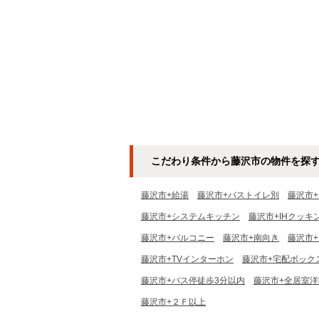
こだわり条件から藤沢市の物件を探
藤沢市+給湯
藤沢市+バストイレ別
藤沢市
藤沢市+システムキッチン
藤沢市+IHクッキ
藤沢市+バルコニー
藤沢市+南向き
藤沢市
藤沢市+TVインターホン
藤沢市+宅配ボック
藤沢市+バス停徒歩3分以内
藤沢市+全居室洋
藤沢市+２Ｆ以上