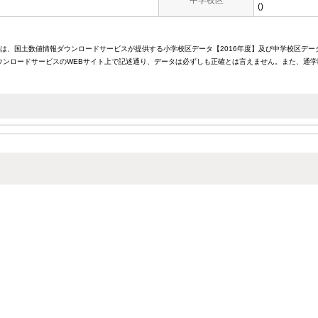
中学校区
()
報は、国土数値情報ダウンロードサービスが提供する小学校区データ【2016年度】及び中学校区デー
ンロードサービスのWEBサイト上で記述通り、データは必ずしも正確とは言えません。また、通学