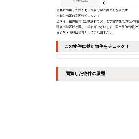
小学校区
()
※各種情報と差異がある場合は現況優先となります
※物件情報の学区情報について
当サイト物件情報に記載されております通学区域(学区)情
現在の学区域と異なる場合がございます。国土数値情報ダウ
まえ学区情報は参考としてご活用下さい。
この物件に似た物件をチェック！
閲覧した物件の履歴