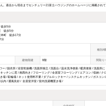
ん。過去から現在までセンチュリー21富士ハウジングのホームぺージに掲載され
徒歩5分
 徒歩5分
本町 徒歩17分
7分
種別/
建物階建
9階
間取り
ワー / 脱衣所 / 浴室乾燥機 / 洗面所独立 / 洗面台 / 温水洗浄便座 / 暖房便座 / 洗面所にド
 / キッチンに窓 / 南西向き / フローリング / 全居室フローリング / エアコン / 収納 / ク
場 / 駐輪場 / ネット使用料不要 / ダブルロックキー / システムキッチン / ガスコンロ対応
以内 / 通風良好 / 全居室洋室 / 室内洗濯機置き場 /