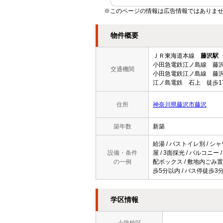
※このページの情報は広告情報ではありませ
物件概要
ＪＲ東海道本線
藤沢駅
小田急電鉄江ノ島線 藤沢
交通機関
小田急電鉄江ノ島線 藤沢
江ノ島電鉄 石上 徒歩1
住所
神奈川県藤沢市藤沢
築年数
新築
給湯 / バストイレ別 / シャ
設備・条件
屋 / 3面採光 / バルコニー
の一例
配ボックス / 敷地内ごみ置き
歩5分以内 / バス停徒歩3分
学区情報