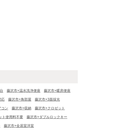
台
藤沢市+温水洗浄便座
藤沢市+暖房便座
対応
藤沢市+角部屋
藤沢市+3面採光
アコン
藤沢市+収納
藤沢市+クロゼット
ット使用料不要
藤沢市+ダブルロックキー
好
藤沢市+全居室洋室