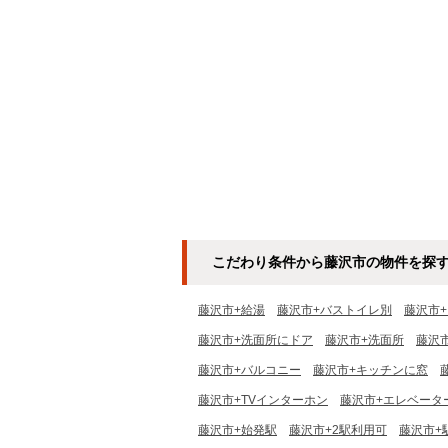
こだわり条件から藤沢市の物件を探
藤沢市+給湯
藤沢市+バストイレ別
藤沢市
藤沢市+洗面所にドア
藤沢市+洗面所
藤沢
藤沢市+バルコニー
藤沢市+キッチンに窓
藤沢市+TVインターホン
藤沢市+エレベータ
藤沢市+始発駅
藤沢市+2駅利用可
藤沢市+