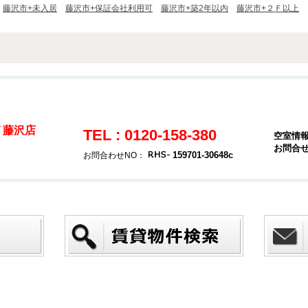
藤沢市+未入居
藤沢市+保証会社利用可
藤沢市+築2年以内
藤沢市+２Ｆ以上
 藤沢店
TEL : 0120-158-380
空室情
お問合
159701-30648c
お問合わせNO：