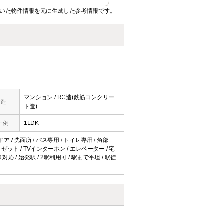
ていた物件情報を元に生成した参考情報です。
マンション / RC造(鉄筋コンクリー
構造
ト造)
一例
1LDK
ア / 洗面所 / バス専用 / トイレ専用 / 角部
ロゼット / TVインターホン / エレベーター / 宅
 / 始発駅 / 2駅利用可 / 駅まで平坦 / 駅徒