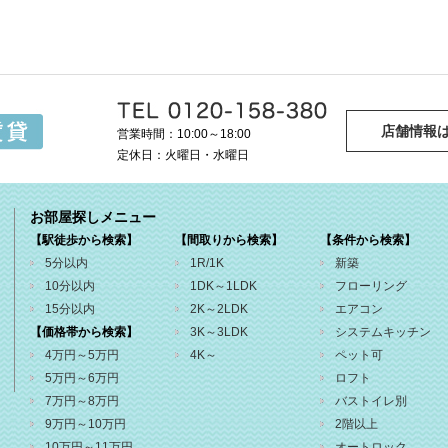
店舗情報
営業時間：10:00～18:00
定休日：火曜日・水曜日
お部屋探しメニュー
【駅徒歩から検索】
【間取りから検索】
【条件から検索】
5分以内
1R/1K
新築
10分以内
1DK～1LDK
フローリング
15分以内
2K～2LDK
エアコン
【価格帯から検索】
3K～3LDK
システムキッチン
4万円～5万円
4K～
ペット可
5万円～6万円
ロフト
7万円～8万円
バストイレ別
9万円～10万円
2階以上
10万円～11万円
オートロック