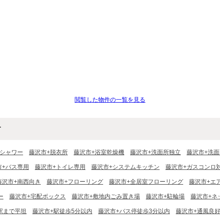
閲覧した物件の一覧を見る
す
+シャワー
藤沢市+脱衣所
藤沢市+浴室乾燥機
藤沢市+洗面所独立
藤沢市+洗面
市+バス専用
藤沢市+トイレ専用
藤沢市+システムキッチン
藤沢市+ガスコンロ
藤沢市+南西向き
藤沢市+フローリング
藤沢市+全居室フローリング
藤沢市+エ
ー
藤沢市+宅配ボックス
藤沢市+敷地内ごみ置き場
藤沢市+駐輪場
藤沢市+ネ
駅まで平坦
藤沢市+駅徒歩5分以内
藤沢市+バス停徒歩3分以内
藤沢市+通風良